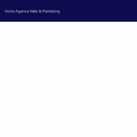
Votre Agence Web & Marketing
Nos expertises
Agence de création de site internet
Agence de marketing digital
Agence de direction artistique
Guides
Qu'est-ce que le SEO ?
Qu'est-ce que le SEA ?
Comment rendre mon site plus visible ?
Ressources